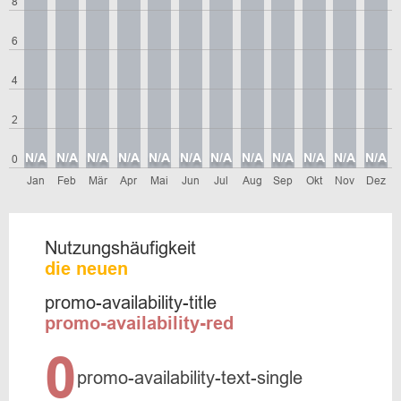
8
6
4
2
N/A
N/A
N/A
N/A
N/A
N/A
N/A
N/A
N/A
N/A
N/A
N/A
0
Jan
Feb
Mär
Apr
Mai
Jun
Jul
Aug
Sep
Okt
Nov
Dez
Nutzungshäufigkeit
die neuen
promo-availability-title
promo-availability-red
0
promo-availability-text-single