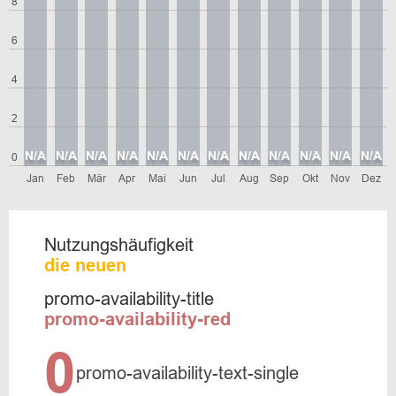
8
6
4
2
N/A
N/A
N/A
N/A
N/A
N/A
N/A
N/A
N/A
N/A
N/A
N/A
0
Jan
Feb
Mär
Apr
Mai
Jun
Jul
Aug
Sep
Okt
Nov
Dez
Nutzungshäufigkeit
die neuen
promo-availability-title
promo-availability-red
0
promo-availability-text-single