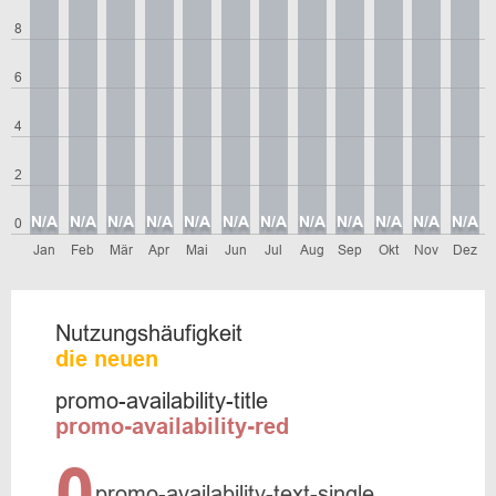
8
6
4
2
N/A
N/A
N/A
N/A
N/A
N/A
N/A
N/A
N/A
N/A
N/A
N/A
0
Jan
Feb
Mär
Apr
Mai
Jun
Jul
Aug
Sep
Okt
Nov
Dez
Nutzungshäufigkeit
die neuen
promo-availability-title
promo-availability-red
0
promo-availability-text-single