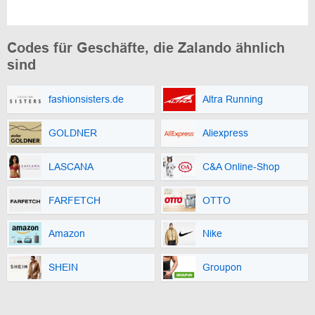
Codes für Geschäfte, die Zalando ähnlich
sind
fashionsisters.de
Altra Running
GOLDNER
Aliexpress
LASCANA
C&A Online-Shop
FARFETCH
OTTO
Amazon
Nike
SHEIN
Groupon