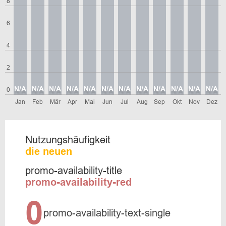
8
6
4
2
N/A
N/A
N/A
N/A
N/A
N/A
N/A
N/A
N/A
N/A
N/A
N/A
0
Jan
Feb
Mär
Apr
Mai
Jun
Jul
Aug
Sep
Okt
Nov
Dez
Nutzungshäufigkeit
die neuen
promo-availability-title
promo-availability-red
0
promo-availability-text-single