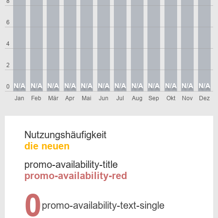
8
6
4
2
N/A
N/A
N/A
N/A
N/A
N/A
N/A
N/A
N/A
N/A
N/A
N/A
0
Jan
Feb
Mär
Apr
Mai
Jun
Jul
Aug
Sep
Okt
Nov
Dez
Nutzungshäufigkeit
die neuen
promo-availability-title
promo-availability-red
0
promo-availability-text-single