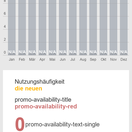
8
6
4
2
N/A
N/A
N/A
N/A
N/A
N/A
N/A
N/A
N/A
N/A
N/A
N/A
0
Jan
Feb
Mär
Apr
Mai
Jun
Jul
Aug
Sep
Okt
Nov
Dez
Nutzungshäufigkeit
die neuen
promo-availability-title
promo-availability-red
0
promo-availability-text-single