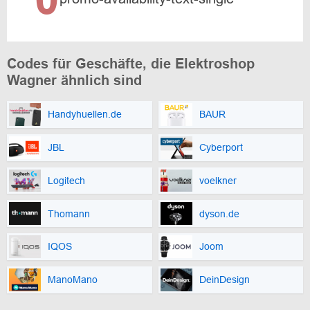
Codes für Geschäfte, die Elektroshop
Wagner ähnlich sind
Handyhuellen.de
BAUR
JBL
Cyberport
Logitech
voelkner
Thomann
dyson.de
IQOS
Joom
ManoMano
DeinDesign