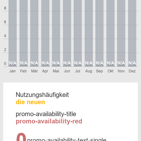
8
6
4
2
N/A
N/A
N/A
N/A
N/A
N/A
N/A
N/A
N/A
N/A
N/A
N/A
0
Jan
Feb
Mär
Apr
Mai
Jun
Jul
Aug
Sep
Okt
Nov
Dez
Nutzungshäufigkeit
die neuen
promo-availability-title
promo-availability-red
0
promo-availability-text-single