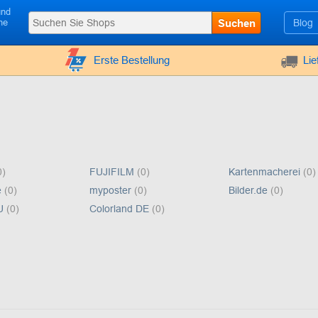
und
Suchen
Blog
ne
Erste Bestellung
Li
0)
FUJIFILM
(0)
Kartenmacherei
(0)
e
(0)
myposter
(0)
Bilder.de
(0)
EU
(0)
Colorland DE
(0)